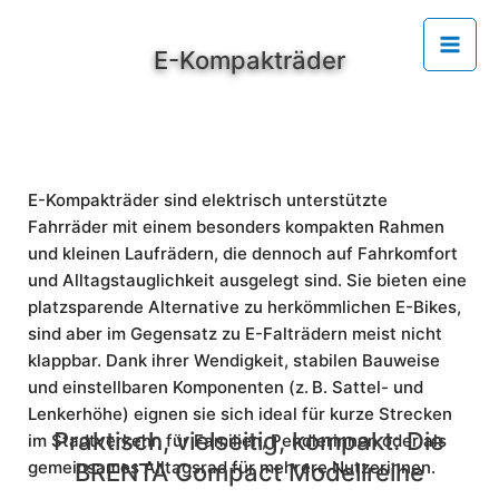
Zum
Mai
Inhalt
springen
E-Kompakträder
Men
E-Kompakträder sind elektrisch unterstützte
Fahrräder mit einem besonders kompakten Rahmen
und kleinen Laufrädern, die dennoch auf Fahrkomfort
und Alltagstauglichkeit ausgelegt sind. Sie bieten eine
platzsparende Alternative zu herkömmlichen E-Bikes,
sind aber im Gegensatz zu E-Falträdern meist nicht
klappbar. Dank ihrer Wendigkeit, stabilen Bauweise
und einstellbaren Komponenten (z. B. Sattel- und
Lenkerhöhe) eignen sie sich ideal für kurze Strecken
Praktisch, vielseitig, kompakt: Die
im Stadtverkehr, für Familien, Pendlerinnen oder als
2299 €
gemeinsames Alltagsrad für mehrere Nutzerinnen.
BRENTA Compact Modellreihe