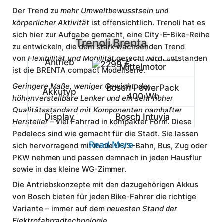
Der Trend zu
mehr Umweltbewusstsein und
körperlicher Aktivität
ist offensichtlich. Trenoli hat es
Shimano Nexus 7-
Schaltwerk
sich hier zur Aufgabe gemacht, eine City-E-Bike-Reihe
Gang mit Freilauf
Trenoli Brenta
zu entwickeln, die dem stark wachsenden Trend
Bosch Active Line
von
Flexibilität und Mobilität
gerecht wird. Entstanden
Antrieb
Mittelmotor
ist die BRENTA compact Modellserie.
Geringere Maße, weniger Gewicht, der
Bosch PowerPack
Akkutyp
400 Wh
höhenverstellbare Lenker und ein sehr hoher
Qualitätsstandard mit Komponenten namhafter
Display
Bosch Intuvia
Hersteller
– viel Fahrrad in kompakter Form. Diese
Pedelecs sind wie gemacht für die Stadt. Sie lassen
Read More
sich hervorragend mit in die U-/S-Bahn, Bus, Zug oder
PKW nehmen und passen demnach in jeden Hausflur
sowie in das kleine WG-Zimmer.
Die Antriebskonzepte mit den dazugehörigen Akkus
von Bosch bieten für jeden Bike-Fahrer die richtige
Variante – immer auf dem
neuesten Stand der
Elektrofahrradtechnologie
.