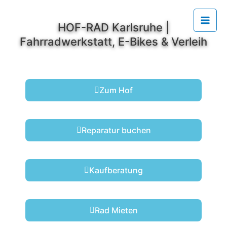
Zum
Mai
Inhalt
springen
HOF-RAD Karlsruhe |
Men
Fahrradwerkstatt, E-Bikes & Verleih
Zum Hof
Reparatur buchen
Kaufberatung
Rad Mieten