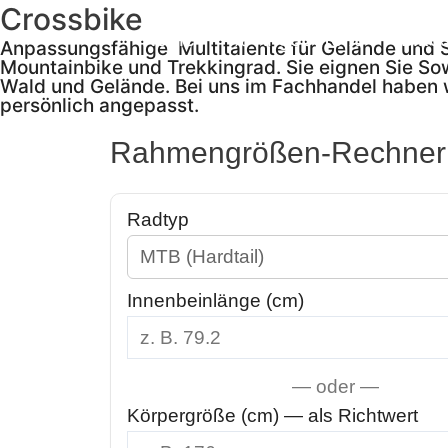
Zum
Crossbike
Inhalt
Home
% Angebote %
Bike
springen
Anpassungsfähige Multitalente für Gelände und St
Mountainbike und Trekkingrad. Sie eignen Sie Sowo
Wald und Gelände. Bei uns im Fachhandel haben w
persönlich angepasst.
Rahmengrößen-Rechner
Radtyp
Innenbeinlänge (cm)
— oder —
Körpergröße (cm) — als Richtwert