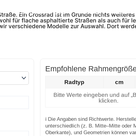
s
Dienstleistungen
Kontakt
Über U
raße. Ein Crossrad ist im Grunde nichts weiteres
hl für flache asphaltierte Straßen als auch für l
ir verschiedene Modelle zur Auswahl. Dort werde
Empfohlene Rahmengröß
Radtyp
cm
Bitte Werte eingeben und auf „
klicken.
ℹ️ Die Angaben sind Richtwerte. Herstel
unterschiedlich (z. B. Mitte–Mitte oder 
Oberkante), und Geometrien können vari