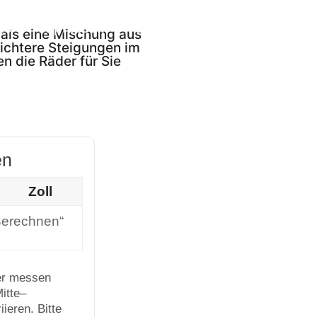
ns
Impressum
Datenschutz
 als eine Mischung aus
eichtere Steigungen im
n die Räder für Sie
en
Zoll
Berechnen“
ler messen
Mitte–
ieren. Bitte